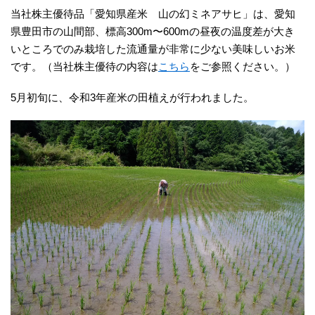
当社株主優待品「愛知県産米 山の幻ミネアサヒ」は、愛知
県豊田市の山間部、標高300m〜600mの昼夜の温度差が大き
いところでのみ栽培した流通量が非常に少ない美味しいお米
です。（当社株主優待の内容は
こちら
をご参照ください。）
5月初旬に、令和3年産米の田植えが行われました。