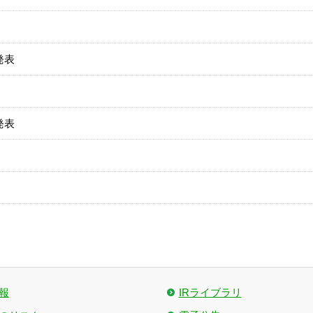
発表
発表
報
IRライブラリ