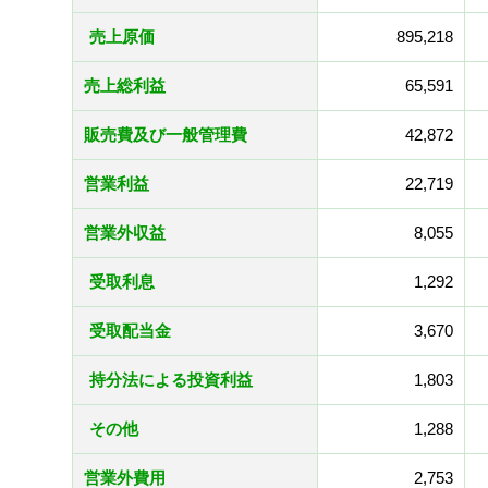
売上原価
895,218
売上総利益
65,591
販売費及び一般管理費
42,872
営業利益
22,719
営業外収益
8,055
受取利息
1,292
受取配当金
3,670
持分法による投資利益
1,803
その他
1,288
営業外費用
2,753