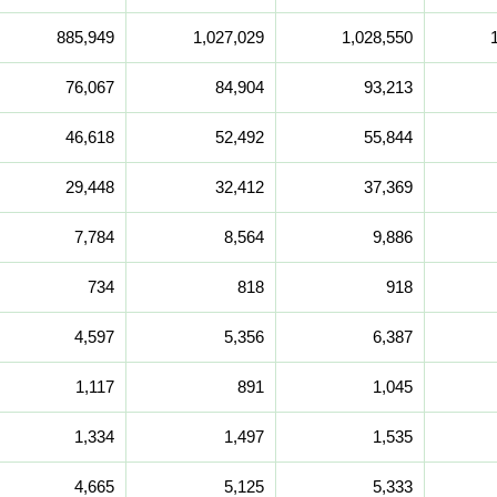
885,949
1,027,029
1,028,550
76,067
84,904
93,213
46,618
52,492
55,844
29,448
32,412
37,369
7,784
8,564
9,886
734
818
918
4,597
5,356
6,387
1,117
891
1,045
1,334
1,497
1,535
4,665
5,125
5,333