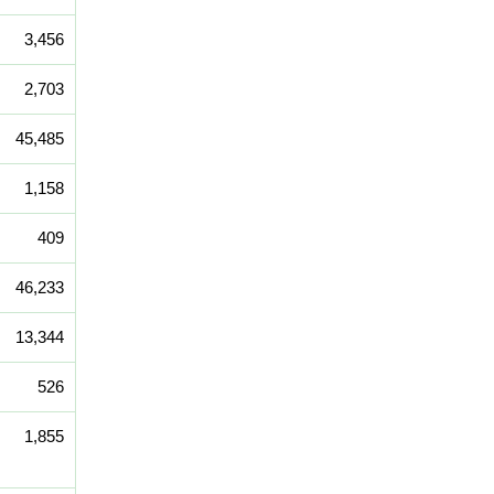
3,456
2,703
45,485
1,158
409
46,233
13,344
526
1,855