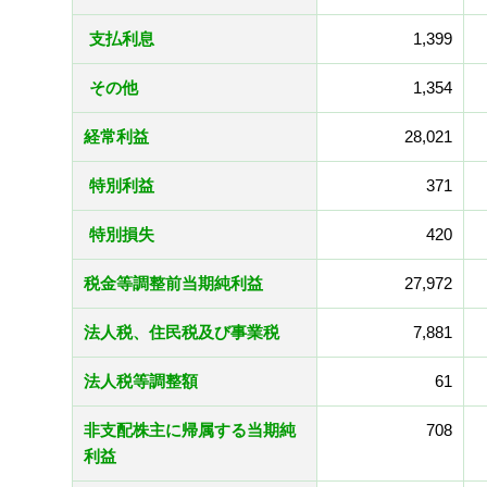
支払利息
1,399
その他
1,354
経常利益
28,021
特別利益
371
特別損失
420
税金等調整前当期純利益
27,972
法人税、住民税及び事業税
7,881
法人税等調整額
61
非支配株主に帰属する当期純
708
利益