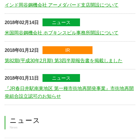
インド岡谷鋼機会社 アーメダバード支店開設について
2018年02月14日
ニュース
米国岡谷鋼機会社 ホプキンスビル事務所開設について
2018年01月12日
IR
第82期(平成30年2月期) 第3四半期報告書を掲載しました
2018年01月11日
ニュース
『JR春日井駅南東地区 第一種市街地再開発事業』市街地再開
発組合設立認可のお知らせ
ニュース
News